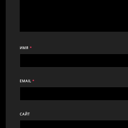
ИМЯ
*
EMAIL
*
САЙТ