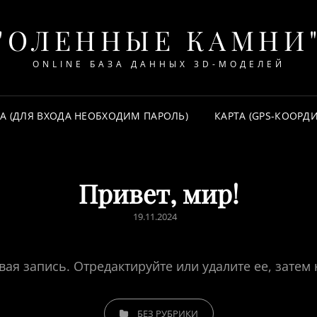
"ОЛЕННЫЕ КАМНИ
ONLINE БАЗА ДАННЫХ 3D-МОДЕЛЕЙ
ЗА (ДЛЯ ВХОДА НЕОБХОДИМ ПАРОЛЬ)
КАРТА (GPS-КООРД
Привет, мир!
POSTED
19.11.2024
ON
ая запись. Отредактируйте или удалите ее, затем 
CATEGORIES
БЕЗ РУБРИКИ