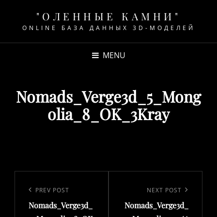
"ОЛЕННЫЕ КАМНИ"
ONLINE БАЗА ДАННЫХ 3D-МОДЕЛЕЙ
MENU
Nomads_Verge3d_5_Mong
olia_8_OK_3Kray
Навигация
по
Previous
PREV POST
Next
NEXT POST
записям
Nomads_Verge3d_
Nomads_Verge3d_
Post
Post