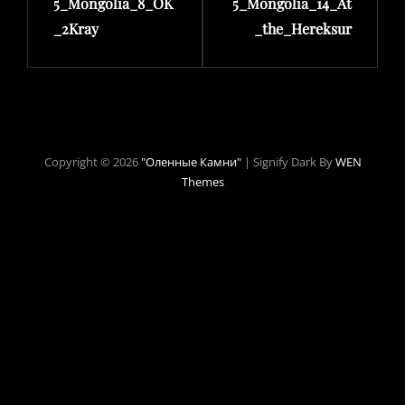
5_Mongolia_8_OK
5_Mongolia_14_At
_2Kray
_the_Hereksur
Copyright © 2026
"Оленные Камни"
|
Signify Dark By
WEN
Themes